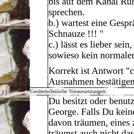
bis auf dem Kanal Ruh
sprechen.
b.) wartest eine Gespr
Schnauze !!! "
c.) lässt es lieber se
sowieso kein normaler
Korrekt ist Antwort "c
Ausnahmen bestätigen
Gerätetechnische Voraussetzungen:
Du besitzt oder benut
George. Falls Du keine
davon träumen, eines z
träumst auch nicht dav